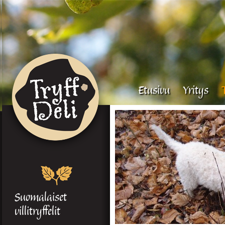
Etusivu
Yritys
Suomalaiset
villitryffelit