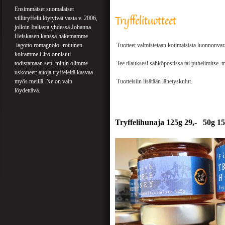
Ensimmäiset suomalaiset
Tryffelituotteet
villitryffelit löytyivät vasta v. 2006,
jolloin Italiasta yhdessä Johanna
Heiskasen kanssa hakemamme
lagotto romagnolo -rotuinen
Tuotteet valmistetaan kotimaisista luonnonvarai
koiramme Ciro onnistui
todistamaan sen, mihin olimme
Tee tilauksesi sähköpostissa tai puhelimitse.
uskoneet: aitoja tryffeleitä kasvaa
myös meillä. Ne on vain
Tuotteisiin lisätään lähetyskulut.
löydettävä.
Tryffelihunaja 125g 29,- 50g 15