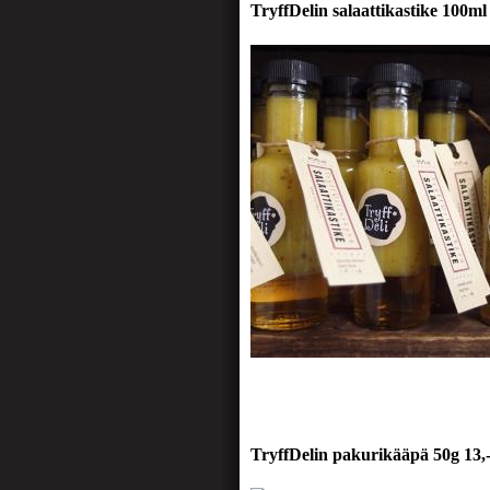
TryffDelin salaattikastike 100ml 
TryffDelin pakurikääpä 50g 13,