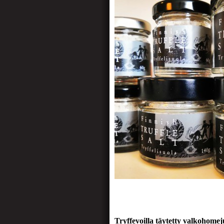
Tryffevoilla täytetty valkohomej