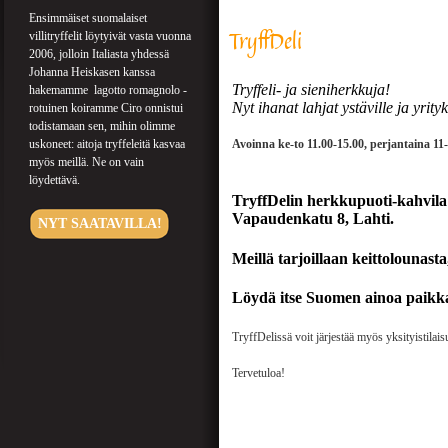
Ensimmäiset suomalaiset
TryffDeli
villitryffelit löytyivät vasta vuonna
2006, jolloin Italiasta yhdessä
Johanna Heiskasen kanssa
Tryffeli- ja sieniherkkuja!
hakemamme lagotto romagnolo -
Nyt ihanat lahjat ystäville ja yrityk
rotuinen koiramme Ciro onnistui
todistamaan sen, mihin olimme
uskoneet: aitoja tryffeleitä kasvaa
Avoinna ke-to 11.00-15.00, perjantaina 11-
myös meillä. Ne on vain
löydettävä.
TryffDelin herkkupuoti-kahvila s
Vapaudenkatu 8, Lahti.
NYT SAATAVILLA!
Meillä tarjoillaan keittolounasta
Löydä itse Suomen ainoa paikka, m
TryffDelissä voit järjestää myös yksityistilais
Tervetuloa!