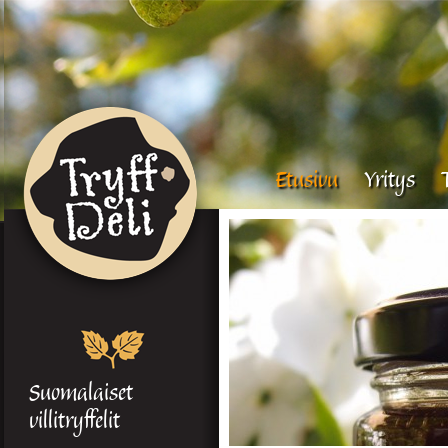
Etusivu
Yritys
Suomalaiset
villitryffelit